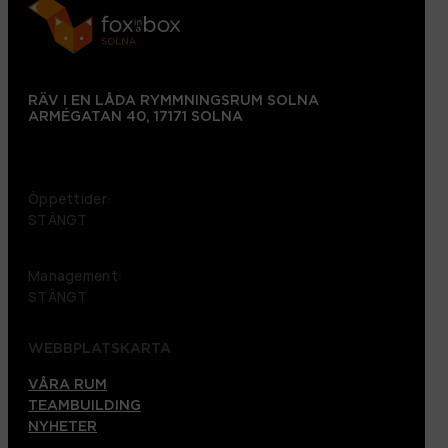
RÄV I EN LÅDA RYMMNINGSRUM SOLNA
ARMÉGATAN 40, 17171 SOLNA
+46 72 151 38 09
Öppettider:
STÄNGT
Management:
STÄNGT
WEBBPLATSKARTA
VÅRA RUM
TEAMBUILDING
NYHETER