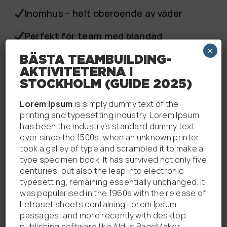
Inomhus – helt oberoende av väder
Perfekt för team med blandad
erfarenhetsnivå
×
BÄSTA TEAMBUILDING-
AKTIVITETERNA I
Mer om teambuilding
STOCKHOLM (GUIDE 2025)
2. Utomhusbaserade teamutmaningar -
Lorem Ipsum
is simply dummy text of the
Passar bra under sommarmånaderna men
printing and typesetting industry. Lorem Ipsum
är starkt väderberoende. Ofta mindre
has been the industry’s standard dummy text
strukturerade och svårare att koppla till
ever since the 1500s, when an unknown printer
took a galley of type and scrambled it to make a
konkreta lärdomar.
type specimen book. It has survived not only five
centuries, but also the leap into electronic
3. Workshops och seminarier - Kan vara
typesetting, remaining essentially unchanged. It
effektiva för teoretiska mål, men
was popularised in the 1960s with the release of
engagemanget blir ofta lågt om de inte
Letraset sheets containing Lorem Ipsum
kombineras med interaktiva moment.
passages, and more recently with desktop
publishing software like Aldus PageMaker