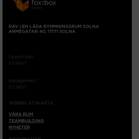
RÄV I EN LÅDA RYMMNINGSRUM SOLNA
ARMÉGATAN 40, 17171 SOLNA
+46 72 151 38 09
Öppettider:
STÄNGT
Management:
STÄNGT
WEBBPLATSKARTA
VÅRA RUM
TEAMBUILDING
NYHETER