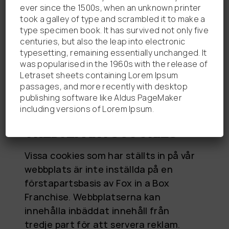
ever since the 1500s, when an unknown printer
denna data finns på:
took a galley of type and scrambled it to make a
https://www.google.com/policies/priv
type specimen book. It has survived not only five
acy/partners/. Du kan välja bort alla
centuries, but also the leap into electronic
Google-stödda analyser på våra
typesetting, remaining essentially unchanged. It
was popularised in the 1960s with the release of
webbplatser genom att besöka:
Letraset sheets containing Lorem Ipsum
https://tools.google.com/dlpage/gao
passages, and more recently with desktop
ptout.
publishing software like Aldus PageMaker
including versions of Lorem Ipsum.
TREDJEPARTSCOOKIES
Vissa cookies som har ställts in på vår
webbplats är inte inställda på en
förstapartsbasis av Fox in a Box
Franchise. Webbplatserna kan
innehålla inbäddat innehåll från
tredje part för att servera reklam.