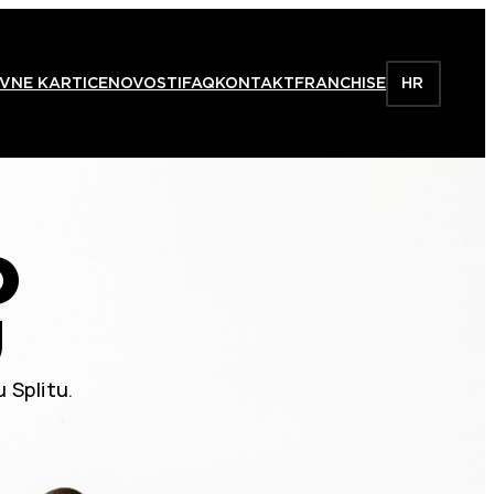
VNE KARTICE
NOVOSTI
FAQ
KONTAKT
FRANCHISE
HR
O
U
 Splitu.