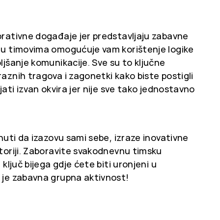
orativne događaje jer predstavljaju zabavne
d u timovima omogućuje vam korištenje logike
ljšanje komunikacije. Sve su to ključne
raznih tragova i zagonetki kako biste postigli
ljati izvan okvira jer nije sve tako jednostavno
knuti da izazovu sami sebe, izraze inovativne
storiji. Zaboravite svakodnevnu timsku
 ključ bijega gdje ćete biti uronjeni u
o je zabavna grupna aktivnost!