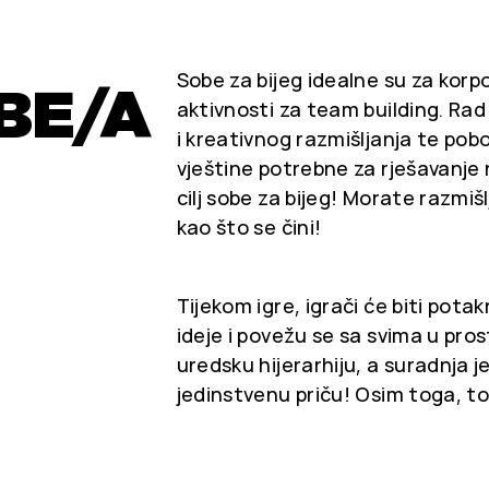
Sobe za bijeg idealne su za korp
BE/A
aktivnosti za team building. Ra
i kreativnog razmišljanja te pobo
vještine potrebne za rješavanje 
cilj sobe za bijeg! Morate razmiš
kao što se čini!
Tijekom igre, igrači će biti pota
ideje i povežu se sa svima u pro
uredsku hijerarhiju, a suradnja je
jedinstvenu priču! Osim toga, t