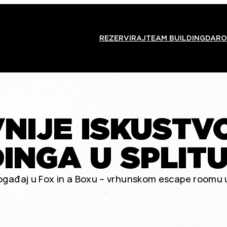
REZERVIRAJ
TEAM BUILDING
DARO
NIJE ISKUSTV
INGA U SPLIT
 događaj u Fox in a Boxu – vrhunskom escape roomu u