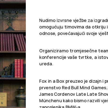
Nudimo izvrsne vježbe za izgrad
omogućuju timovima da otkriju i
odnose, povećavajući svoje vješ
Organiziramo tromjesečne team 
konferencije vaše tvrtke, a ist
ureda.
Fox in a Box preuzeo je dizajn i 
prvenstvo Red Bull Mind Games; d
James Cordenov Late Late Show i
Münchenu kako bismo razvili vješ
zaposlenika BMW-a.