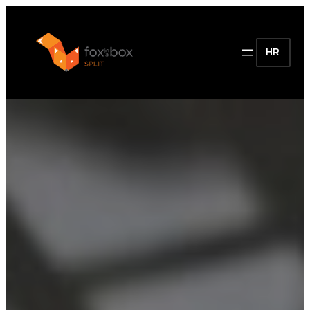
Skoči
do
sadržaja
HR