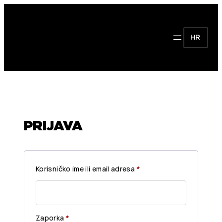
HR
PRIJAVA
O
Korisničko ime ili email adresa
*
b
a
v
O
Zaporka
*