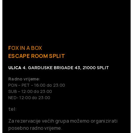
F
OX IN A BOX
ESCAPE ROOM SPLIT
ULICA
4. GARDIJSKE BRIGADE 43, 21000 SPLIT
Radno vrijeme:
PON – PET – 16:00 do 23:00
SUB – 12:00 do 23:00
NED- 12:00 do 23:00
tel:
+385913702000
Za rezervacije većih grupa možemo organizirati
posebno radno vrijeme.