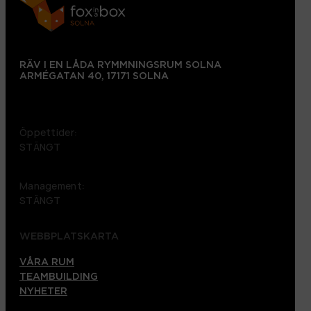
RÄV I EN LÅDA RYMMNINGSRUM SOLNA
ARMÉGATAN 40, 17171 SOLNA
+46 72 151 38 09
Öppettider:
STÄNGT
Management:
STÄNGT
WEBBPLATSKARTA
VÅRA RUM
TEAMBUILDING
NYHETER