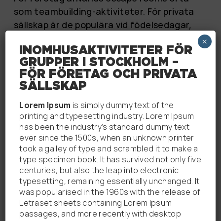
som teambuilding-aktiviteter. För privata
sällskap är de populära vid födelsedagar,
firanden och sociala tillställningar.
×
INOMHUSAKTIVITETER FÖR
För företag används escape rooms ofta
GRUPPER I STOCKHOLM –
FÖR FÖRETAG OCH PRIVATA
som teambuilding-aktiviteter. För privata
SÄLLSKAP
sällskap är de populära vid födelsedagar,
firanden och sociala tillställningar.
Lorem Ipsum
is simply dummy text of the
printing and typesetting industry. Lorem Ipsum
Passar både företag och privata
has been the industry’s standard dummy text
grupper
ever since the 1500s, when an unknown printer
took a galley of type and scrambled it to make a
Helt inomhus
type specimen book. It has survived not only five
centuries, but also the leap into electronic
Inga förkunskaper krävs
typesetting, remaining essentially unchanged. It
was popularised in the 1960s with the release of
Letraset sheets containing Lorem Ipsum
passages, and more recently with desktop
Boka ett escape room i Solna nu!