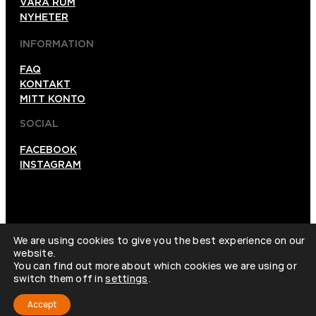
VÅRA RUM
NYHETER
INFORMATION
FAQ
KONTAKT
MITT KONTO
SOCIAL
FACEBOOK
INSTAGRAM
We are using cookies to give you the best experience on our
website.
You can find out more about which cookies we are using or
© FOX IN A BOX HOLDING AB 2025 ALLA RÄTTIGHETER
switch them off in
settings
.
FÖRBEHÅLLNA.
Accept
COOKIEPOLICY
INTEGRITETSPOLICY
ALLMÄNNA VILLKOR