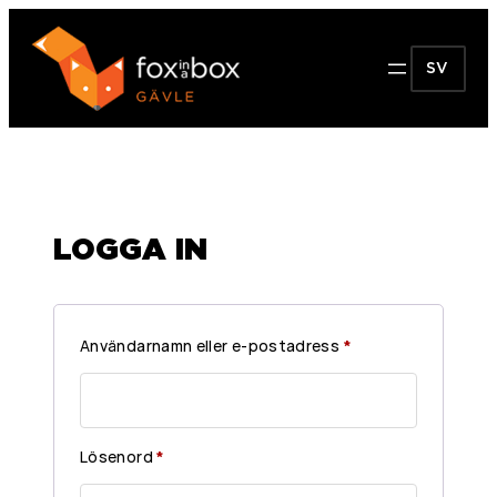
SV
LOGGA IN
O
Användarnamn eller e-postadress
*
b
l
i
O
Lösenord
*
g
b