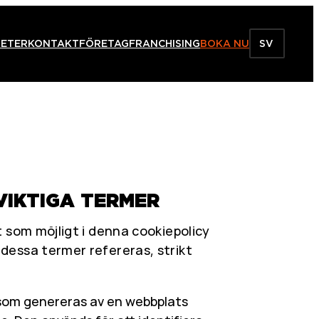
ETER
KONTAKT
FÖRETAG
FRANCHISING
BOKA NU
SV
VIKTIGA TERMER
gt som möjligt i denna cookiepolicy
 dessa termer refereras, strikt
som genereras av en webbplats