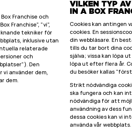
VILKEN TYP A
IN A BOX FRAN
a Box Franchise och
Cookies kan antingen v
x Franchise", "vi",
cookies. En sessionscoo
iknande tekniker för
din webbläsare. En bestän
bbplats, inklusive utan
tills du tar bort dina 
ntuella relaterade
själva; vissa kan löpa 
versioner och
löpa ut efter flera år.
platser"). Den
du besöker kallas "förs
ör vi använder dem,
rar dem.
Strikt nödvändiga cooki
ska fungera och kan int
nödvändiga för att möj
användning av dess funk
dessa cookies kan vi i
använda vår webbplats.