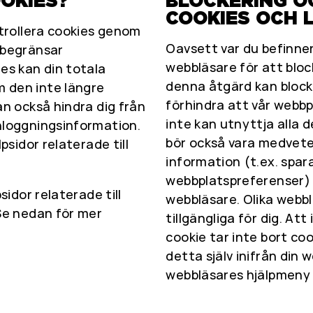
OKIES?
BLOCKERING O
COOKIES OCH 
ntrollera cookies genom
Oavsett var du befinner 
 begränsar
webbläsare för att bloc
es kan din totala
denna åtgärd kan block
 den inte längre
förhindra att vår webbp
an också hindra dig från
inte kan utnyttja alla d
nloggningsinformation.
bör också vara medvete
psidor relaterade till
information (t.ex. spar
webbplatspreferenser) o
sidor relaterade till
webbläsare. Olika webbl
 Se nedan för mer
tillgängliga för dig. Att
cookie tar inte bort co
detta själv inifrån din 
webbläsares hjälpmeny 