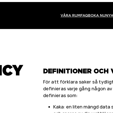
VÅRA RUM
FAQ
BOKA NU
NYH
ICY
DEFINITIONER OCH 
För att förklara saker så tydli
definieras varje gång någon av
definieras som:
Kaka: en liten mängd data 