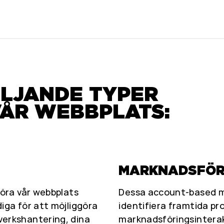
ÖLJANDE TYPER
VÅR WEBBPLATS:
MARKNADSFÖR
göra vår webbplats
Dessa account-based ma
iga för att möjliggöra
identifiera framtida pr
verkshantering, dina
marknadsföringsintera