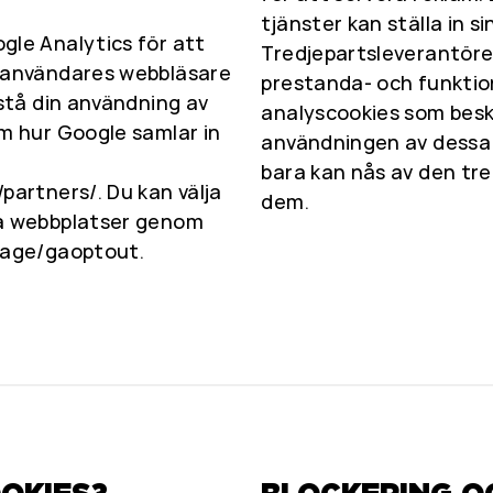
tjänster kan ställa in s
gle Analytics för att
Tredjepartsleverantöre
utanvändares webbläsare
prestanda- och funktio
rstå din användning av
analyscookies som beskr
om hur Google samlar in
användningen av dessa 
bara kan nås av den tre
partners/. Du kan välja
dem.
ra webbplatser genom
lpage/gaoptout.