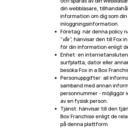
och sparas av din webbläsar
din webbläsare, tillhandahå
information om dig som din 
inloggningsinformation.
Företag: när denna policy nä
"vår", hänvisar den till Fox 
för din information enligt d
Enhet: en internetansluten
surfplatta, dator eller ann
besöka Fox in a Box Franch
Personuppgifter: all informat
samband med annan informat
personnummer - möjliggör id
av en fysisk person.
Tjänst: hänvisar till den tjä
Box Franchise enligt de rela
på denna plattform.