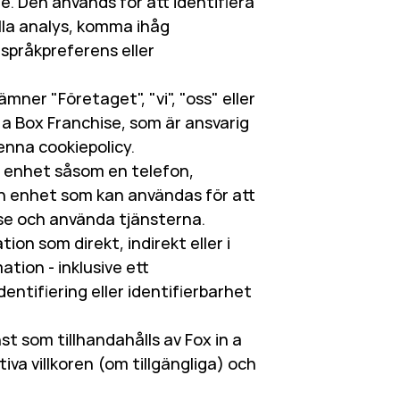
e. Den används för att identifiera
lla analys, komma ihåg
språkpreferens eller
mner "Företaget", "vi", "oss" eller
in a Box Franchise, som är ansvarig
enna cookiepolicy.
 enhet såsom en telefon,
an enhet som kan användas för att
ise och använda tjänsterna.
ion som direkt, indirekt eller i
ion - inklusive ett
entifiering eller identifierbarhet
nst som tillhandahålls av Fox in a
tiva villkoren (om tillgängliga) och