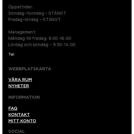
Öppettider:
Söndag–torsdag – STÄNGT
Fredag–lördag – STÄNGT
Management:
Måndag till fredag: 8:00-16:00
Lördag och söndag – 9:30-14:00
Tel:
026120012
WEBBPLATSKARTA
VÅRA RUM
NYHETER
INFORMATION
FAQ
KONTAKT
MITT KONTO
SOCIAL