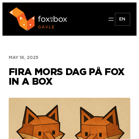
Skip
to
EN
content
MAY 16, 2025
FIRA MORS DAG PÅ FOX
IN A BOX