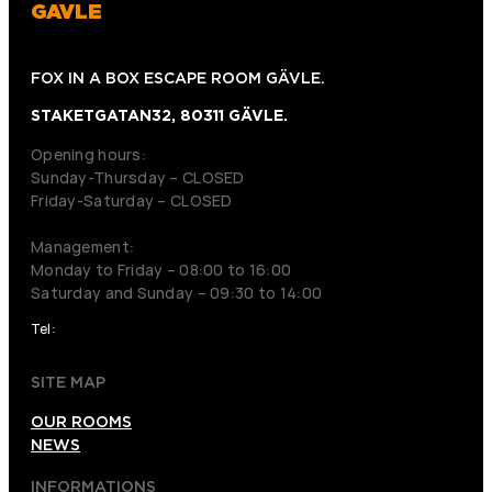
GAVLE
FOX IN A BOX ESCAPE ROOM GÄVLE.
STAKETGATAN32, 80311 GÄVLE.
Opening hours:
Sunday-Thursday – CLOSED
Friday-Saturday – CLOSED
Management:
Monday to Friday – 08:00 to 16:00
Saturday and Sunday – 09:30 to 14:00
Tel:
026120012
SITE MAP
OUR ROOMS
NEWS
INFORMATIONS